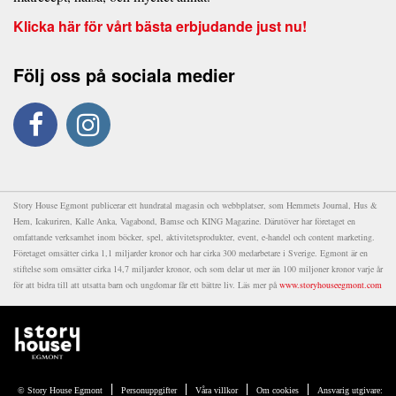
Klicka här för vårt bästa erbjudande just nu!
Följ oss på sociala medier
Story House Egmont publicerar ett hundratal magasin och webbplatser, som Hemmets Journal, Hus &
Hem, Icakuriren, Kalle Anka, Vagabond, Bamse och KING Magazine. Därutöver har företaget en
omfattande verksamhet inom böcker, spel, aktivitetsprodukter, event, e-handel och content marketing.
Företaget omsätter cirka 1,1 miljarder kronor och har cirka 300 medarbetare i Sverige. Egmont är en
stiftelse som omsätter cirka 14,7 miljarder kronor, och som delar ut mer än 100 miljoner kronor varje år
för att bidra till att utsatta barn och ungdomar får ett bättre liv. Läs mer på
www.storyhouseegmont.com
|
|
|
|
© Story House Egmont
Personuppgifter
Våra villkor
Om cookies
Ansvarig utgivare: